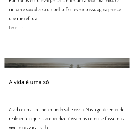
Por 8 anos eu fui evangélica, crente, de cabelão pra baixo da
cintura e saia abaixo do joelho. Escrevendo isso agora parece
que me refiro a ...
Ler mais
A vida é uma só
A vida é uma só. Todo mundo sabe disso. Mas a gente entende
realmente o que isso quer dizer? Vivemos como se fôssemos
viver mais várias vida ...