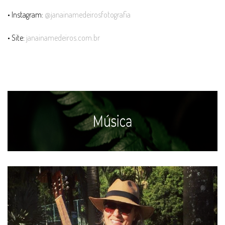
• Instagram:
@janainamedeirosfotografia
• Site:
janainamedeiros.com.br