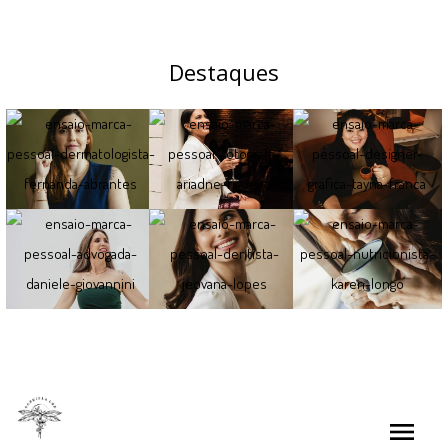
Destaques
Informações
menu