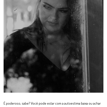
É poderoso, sabe? Você pode estar com a autoestima baixa ou achar